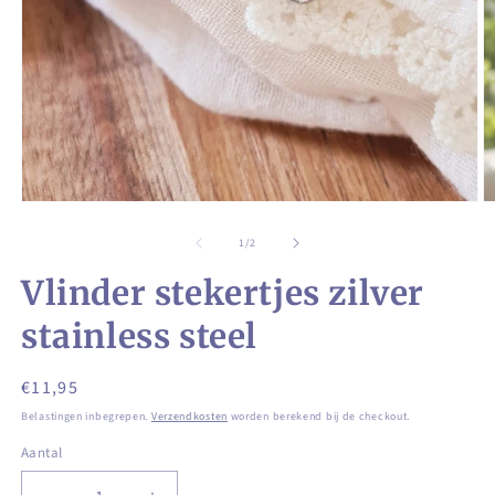
Media
M
1
2
openen
o
van
1
/
2
in
in
modaal
m
Vlinder stekertjes zilver
stainless steel
Normale
€11,95
prijs
Belastingen inbegrepen.
Verzendkosten
worden berekend bij de checkout.
Aantal
Aantal