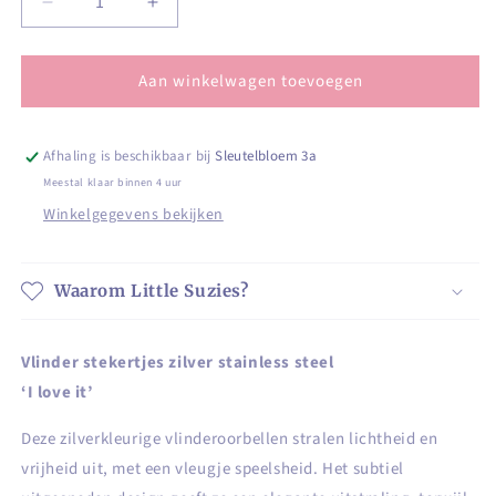
Aantal
Aantal
verlagen
verhogen
voor
voor
Aan winkelwagen toevoegen
Vlinder
Vlinder
stekertjes
stekertjes
zilver
zilver
stainless
stainless
Afhaling is beschikbaar bij
Sleutelbloem 3a
steel
steel
Meestal klaar binnen 4 uur
Winkelgegevens bekijken
Waarom Little Suzies?
Vlinder stekertjes zilver stainless steel
‘I love it’
Deze zilverkleurige vlinderoorbellen stralen lichtheid en
vrijheid uit, met een vleugje speelsheid. Het subtiel