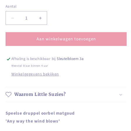
Aantal
Aantal
Aantal
Aantal
verlagen
verhogen
voor
voor
Aan winkelwagen toevoegen
Speelse
Speelse
druppel
druppel
oorbel
oorbel
matgoud
matgoud
Afhaling is beschikbaar bij
Sleutelbloem 3a
Meestal klaar binnen 4 uur
Winkelgegevens bekijken
Waarom Little Suzies?
Speelse druppel oorbel matgoud
'Any way the wind blows'