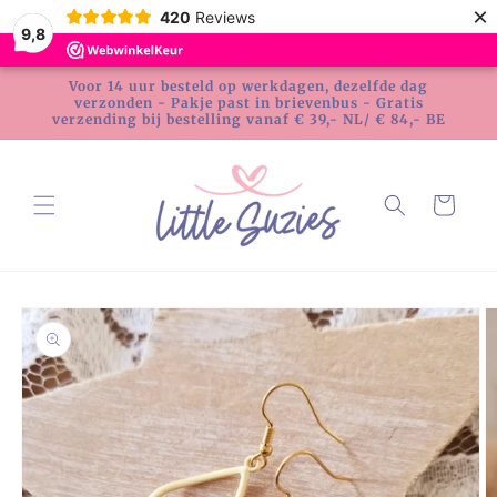
Meteen
×
420
Reviews
naar de
9,8
content
Voor 14 uur besteld op werkdagen, dezelfde dag
verzonden - Pakje past in brievenbus - Gratis
verzending bij bestelling vanaf € 39,- NL/ € 84,- BE
Winkelwagen
Ga direct naar
productinformatie