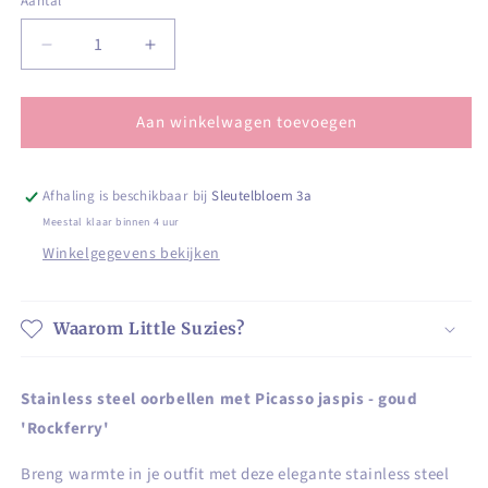
Aantal
Aantal
Aantal
Aantal
verlagen
verhogen
voor
voor
Aan winkelwagen toevoegen
Stainless
Stainless
steel
steel
ringen
ringen
in
in
Afhaling is beschikbaar bij
Sleutelbloem 3a
goud
goud
Meestal klaar binnen 4 uur
met
met
Winkelgegevens bekijken
Picasso
Picasso
jaspis
jaspis
steen
steen
Waarom Little Suzies?
Stainless steel oorbellen met Picasso jaspis - goud
'Rockferry'
Breng warmte in je outfit met deze elegante stainless steel