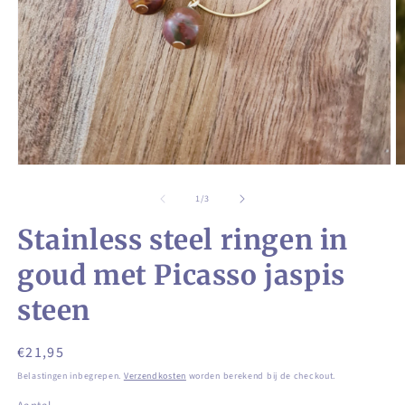
Media
M
1
2
openen
o
van
1
/
3
in
in
modaal
m
Stainless steel ringen in
goud met Picasso jaspis
steen
Normale
€21,95
prijs
Belastingen inbegrepen.
Verzendkosten
worden berekend bij de checkout.