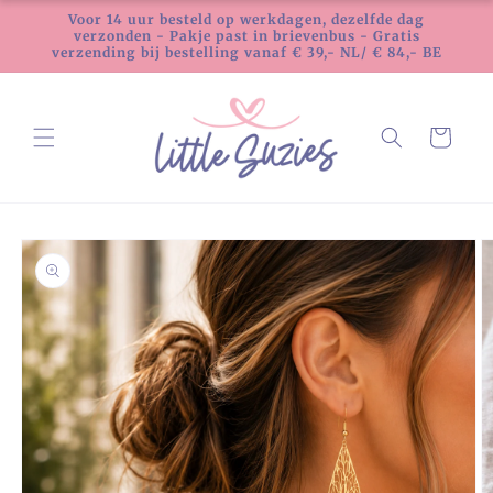
Meteen
Voor 14 uur besteld op werkdagen, dezelfde dag
naar de
verzonden - Pakje past in brievenbus - Gratis
content
verzending bij bestelling vanaf € 39,- NL/ € 84,- BE
Winkelwagen
Ga direct naar
productinformatie