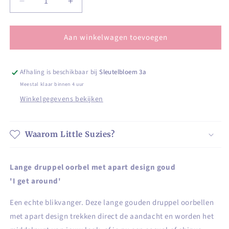
Aantal
Aantal
verlagen
verhogen
voor
voor
Aan winkelwagen toevoegen
Lange
Lange
druppel
druppel
oorbel
oorbel
met
met
Afhaling is beschikbaar bij
Sleutelbloem 3a
apart
apart
Meestal klaar binnen 4 uur
design
design
Winkelgegevens bekijken
goud
goud
Waarom Little Suzies?
Lange druppel oorbel met apart design goud
'I get around'
Een echte blikvanger. Deze lange gouden druppel oorbellen
met apart design trekken direct de aandacht en worden het