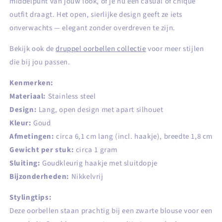
middelpunt van jouw look, of je nu een casual of chique
outfit draagt. Het open, sierlijke design geeft ze iets
onverwachts — elegant zonder overdreven te zijn.
Bekijk ook de
druppel oorbellen collectie
voor meer stijlen
die bij jou passen.
Kenmerken:
Materiaal:
Stainless steel
Design:
Lang, open design met apart silhouet
Kleur:
Goud
Afmetingen:
circa 6,1 cm lang (incl. haakje), breedte 1,8 cm
Gewicht per stuk:
circa 1 gram
Sluiting:
Goudkleurig haakje met sluitdopje
Bijzonderheden:
Nikkelvrij
Stylingtips:
Deze oorbellen staan prachtig bij een zwarte blouse voor een