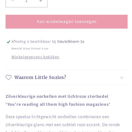
Aantal
Aantal
verlagen
verhogen
voor
voor
Aan winkelwagen toevoegen
Zilverkleurige
Zilverkleurige
oorbellen
oorbellen
met
met
lichtroze
lichtroze
Afhaling is beschikbaar bij
Sleutelbloem 3a
sterbedel
sterbedel
Meestal klaar binnen 4 uur
Winkelgegevens bekijken
Waarom Little Suzies?
Zilverkleurige oorbellen met lichtroze sterbedel
‘You’re reading all them high fashion magazines’
Deze speelse lichtgewicht oorbellen combineren een
zilverkleurige glans met een subtiel roze accent. De ronde