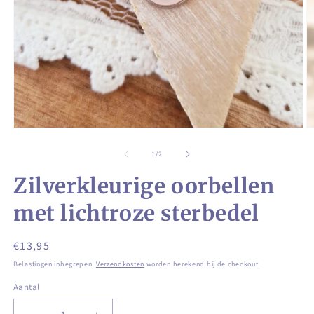
Media
M
1
2
openen
o
van
1
/
2
in
in
modaal
m
Zilverkleurige oorbellen
met lichtroze sterbedel
Normale
€13,95
prijs
Belastingen inbegrepen.
Verzendkosten
worden berekend bij de checkout.
Aantal
Aantal