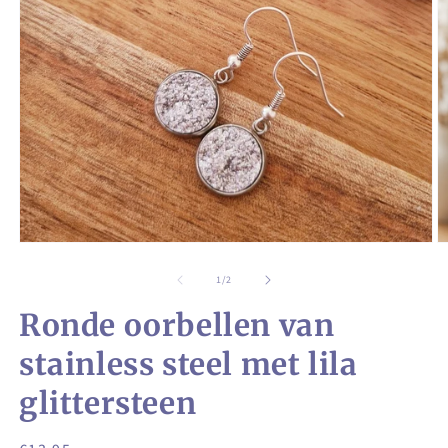
Media
M
1
2
openen
o
van
1
/
2
in
in
modaal
m
Ronde oorbellen van
stainless steel met lila
glittersteen