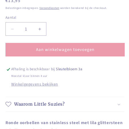
Normale
€13,95
prijs
Belastingen inbegrepen.
Verzendkosten
worden berekend bij de checkout.
Aantal
Aantal
Aantal
Aantal
verlagen
verhogen
voor
voor
Aan winkelwagen toevoegen
Ronde
Ronde
oorbellen
oorbellen
van
van
stainless
stainless
Afhaling is beschikbaar bij
Sleutelbloem 3a
steel
steel
Meestal klaar binnen 4 uur
met
met
Winkelgegevens bekijken
lila
lila
glittersteen
glittersteen
Waarom Little Suzies?
Ronde oorbellen van stainless steel met lila glittersteen