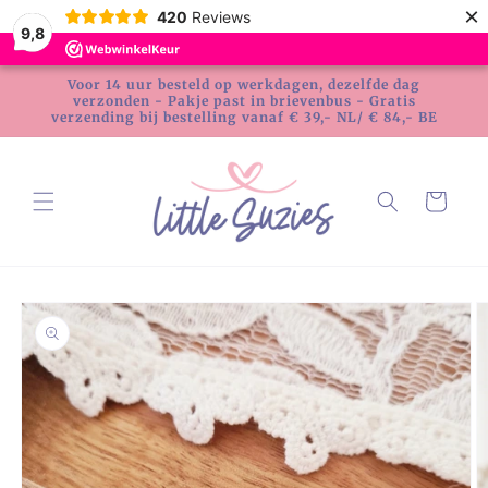
Meteen
×
420
Reviews
naar de
9,8
content
Voor 14 uur besteld op werkdagen, dezelfde dag
verzonden - Pakje past in brievenbus - Gratis
verzending bij bestelling vanaf € 39,- NL/ € 84,- BE
Winkelwagen
Ga direct naar
productinformatie