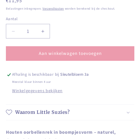
Normale
€11,95
prijs
Belastingen inbegrepen.
Verzendkosten
worden berekend bij de checkout.
Aantal
Aantal
Aantal
Aantal
verlagen
verhogen
voor
voor
Aan winkelwagen toevoegen
Houten
Houten
oorbellenrek
oorbellenrek
in
in
boompjesvorm
boompjesvorm
Afhaling is beschikbaar bij
Sleutelbloem 3a
–
–
Meestal klaar binnen 4 uur
naturel,
naturel,
Winkelgegevens bekijken
decoratief
decoratief
en
en
praktisch
praktisch
Waarom Little Suzies?
Houten oorbellenrek in boompjesvorm – naturel,