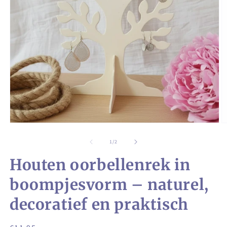
Media
M
1
2
openen
o
van
1
/
2
in
in
modaal
m
Houten oorbellenrek in
boompjesvorm – naturel,
decoratief en praktisch