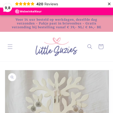
Meteen
×
420
Reviews
naar de
9,8
content
Voor 14 uur besteld op werkdagen, dezelfde dag
verzonden - Pakje past in brievenbus - Gratis
verzending bij bestelling vanaf € 39,- NL/ € 84,- BE
Winkelwagen
Ga direct naar
productinformatie