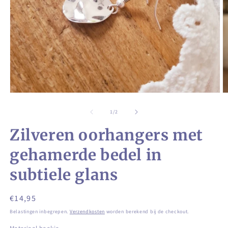
Media
M
1
2
openen
o
van
1
/
2
in
in
modaal
m
Zilveren oorhangers met
gehamerde bedel in
subtiele glans
Normale
€14,95
prijs
Belastingen inbegrepen.
Verzendkosten
worden berekend bij de checkout.