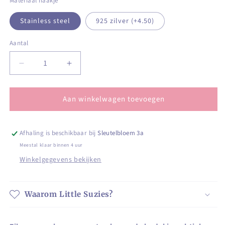
Materiaal haakje
Stainless steel
925 zilver (+4.50)
Aantal
Aantal
Aantal
Aantal
verlagen
verhogen
voor
voor
Aan winkelwagen toevoegen
Zilveren
Zilveren
oorhangers
oorhangers
met
met
gehamerde
gehamerde
Afhaling is beschikbaar bij
Sleutelbloem 3a
bedel
bedel
Meestal klaar binnen 4 uur
in
in
Winkelgegevens bekijken
subtiele
subtiele
glans
glans
Waarom Little Suzies?