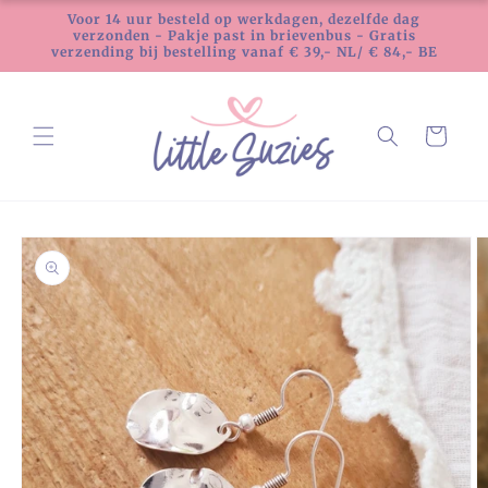
Meteen
Voor 14 uur besteld op werkdagen, dezelfde dag
naar de
verzonden - Pakje past in brievenbus - Gratis
content
verzending bij bestelling vanaf € 39,- NL/ € 84,- BE
Winkelwagen
Ga direct naar
productinformatie