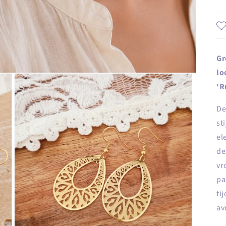
Gr
lo
'R
De
st
el
de
vr
pa
ti
av