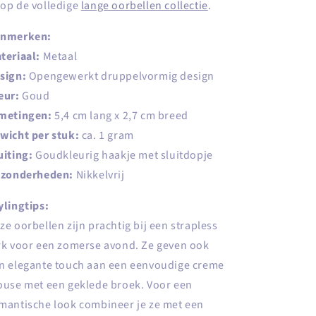
op de volledige
lange oorbellen collectie
.
nmerken:
teriaal:
Metaal
sign:
Opengewerkt druppelvormig design
eur:
Goud
metingen:
5,4 cm lang x 2,7 cm breed
wicht per stuk:
ca. 1 gram
uiting:
Goudkleurig haakje met sluitdopje
jzonderheden:
Nikkelvrij
ylingtips:
ze oorbellen zijn prachtig bij een strapless
rk voor een zomerse avond. Ze geven ook
n elegante touch aan een eenvoudige creme
ouse met een geklede broek. Voor een
mantische look combineer je ze met een