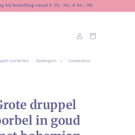
 bij bestelling vanaf € 39,- NL/ € 84,- BE
Inloggen
Winkelwagen
ppel oorbellen
Opbergers
Cadeaubon
Grote druppel
oorbel in goud