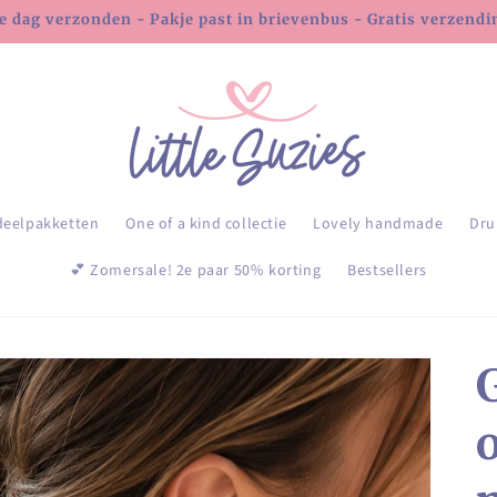
e dag verzonden - Pakje past in brievenbus - Gratis verzending
deelpakketten
One of a kind collectie
Lovely handmade
Dru
💕 Zomersale! 2e paar 50% korting
Bestsellers