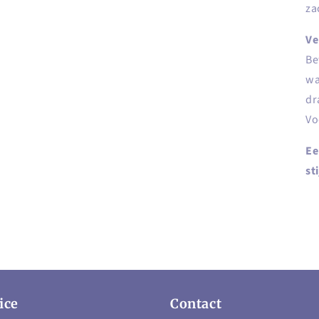
za
Ve
Be
wa
dr
Vo
Ee
st
ice
Contact