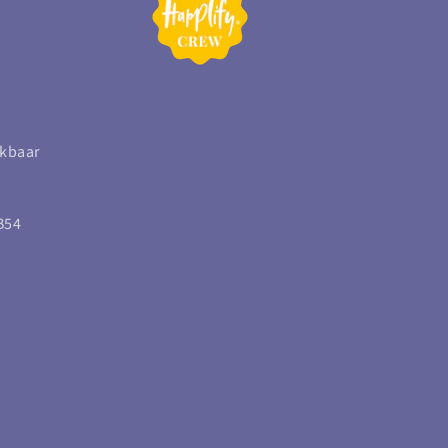
ikbaar
B54