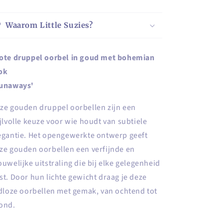
look
look
Waarom Little Suzies?
ote druppel oorbel in goud met bohemian
ok
unaways'
ze gouden druppel oorbellen zijn een
ijlvolle keuze voor wie houdt van subtiele
egantie. Het opengewerkte ontwerp geeft
ze gouden oorbellen een verfijnde en
ouwelijke uitstraling die bij elke gelegenheid
st. Door hun lichte gewicht draag je deze
jdloze oorbellen met gemak, van ochtend tot
ond.