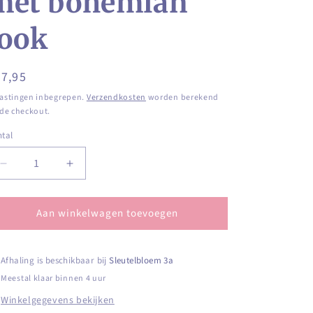
met bohemian
look
ormale
7,95
ijs
astingen inbegrepen.
Verzendkosten
worden berekend
 de checkout.
tal
ntal
Aantal
Aantal
verlagen
verhogen
voor
voor
Aan winkelwagen toevoegen
Grote
Grote
druppel
druppel
oorbel
oorbel
in
in
Afhaling is beschikbaar bij
Sleutelbloem 3a
goud
goud
Meestal klaar binnen 4 uur
met
met
Winkelgegevens bekijken
bohemian
bohemian