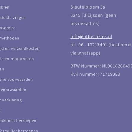
Sleutelbloem 3a
brief
6245 TJ Eijsden (geen
stelde vragen
bezoekadres)
nservice
info@littlesuzies.nl
lmethoden
tel. 06 - 13217401 (best bere
ijd en verzendkosten
via whatsapp)
ie en retourneren
BTW Nummer: NL001820649
en
KvK nummer: 71719083
ene voorwaarden
cevoorwaarden
y verklaring
n
enkomst herroepen
ormulier herroepen