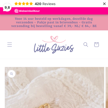
Meteen
×
420
Reviews
naar de
9,8
content
Voor 14 uur besteld op werkdagen, dezelfde dag
verzonden - Pakje past in brievenbus - Gratis
verzending bij bestelling vanaf € 39,- NL/ € 84,- BE
Winkelwagen
Ga direct naar
productinformatie