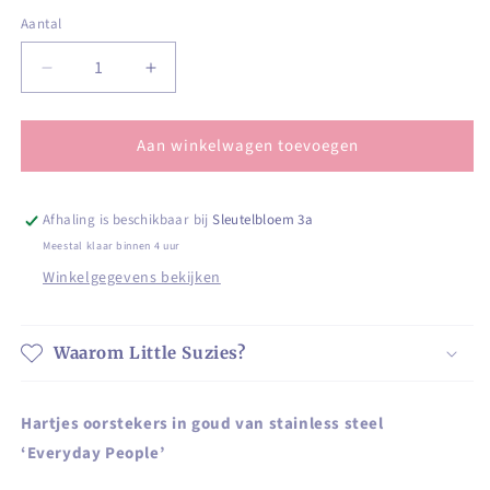
Aantal
Aantal
Aantal
Aantal
verlagen
verhogen
voor
voor
Aan winkelwagen toevoegen
Hartjes
Hartjes
oorstekers
oorstekers
in
in
goud
goud
Afhaling is beschikbaar bij
Sleutelbloem 3a
van
van
Meestal klaar binnen 4 uur
stainless
stainless
Winkelgegevens bekijken
steel
steel
Waarom Little Suzies?
Hartjes oorstekers in goud van stainless steel
‘Everyday People’