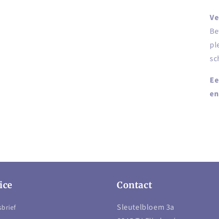
Ve
Be
pl
sc
Ee
en
ice
Contact
Sleutelbloem 3a
brief