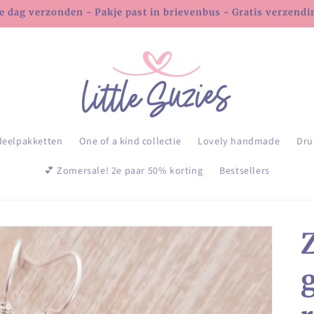
e dag verzonden - Pakje past in brievenbus - Gratis verzending
deelpakketten
One of a kind collectie
Lovely handmade
Dru
💕 Zomersale! 2e paar 50% korting
Bestsellers