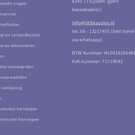
6245 TJ Eijsden (geen
stelde vragen
bezoekadres)
nservice
info@littlesuzies.nl
lmethoden
tel. 06 - 13217401 (best bere
ijd en verzendkosten
via whatsapp)
ie en retourneren
BTW Nummer: NL001820649
en
KvK nummer: 71719083
ene voorwaarden
cevoorwaarden
y verklaring
n
enkomst herroepen
ormulier herroepen