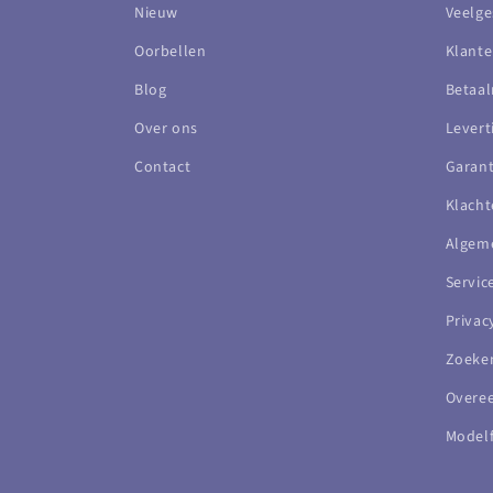
Nieuw
Veelge
Oorbellen
Klante
Blog
Betaa
Over ons
Levert
Contact
Garant
Klacht
Algem
Servi
Privac
Zoeke
Overe
Modelf