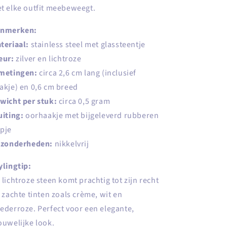
t elke outfit meebeweegt.
nmerken:
teriaal:
stainless steel met glassteentje
eur:
zilver en lichtroze
metingen:
circa 2,6 cm lang (inclusief
akje) en 0,6 cm breed
wicht per stuk:
circa 0,5 gram
uiting:
oorhaakje met bijgeleverd rubberen
pje
jzonderheden:
nikkelvrij
ylingtip:
 lichtroze steen komt prachtig tot zijn recht
j zachte tinten zoals crème, wit en
ederroze. Perfect voor een elegante,
ouwelijke look.