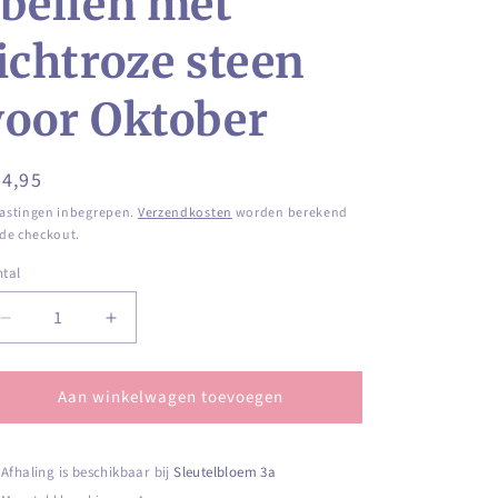
rbellen met
lichtroze steen
voor Oktober
ormale
4,95
ijs
astingen inbegrepen.
Verzendkosten
worden berekend
 de checkout.
tal
ntal
Aantal
Aantal
verlagen
verhogen
voor
voor
Aan winkelwagen toevoegen
Zilverkleurige
Zilverkleurige
geboortesteenoorbellen
geboortesteenoorbellen
met
met
lichtroze
lichtroze
Afhaling is beschikbaar bij
Sleutelbloem 3a
steen
steen