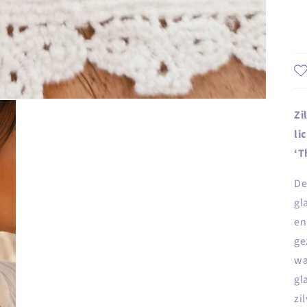
Zi
li
‘T
De
gl
en
ge
wa
gl
zi