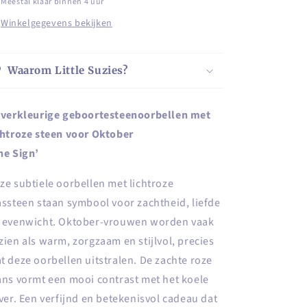
Meestal klaar binnen 4 uur
voor
voor
Winkelgegevens bekijken
Oktober
Oktober
Waarom Little Suzies?
lverkleurige geboortesteenoorbellen met
chtroze steen voor Oktober
he Sign’
ze subtiele oorbellen met lichtroze
assteen staan symbool voor zachtheid, liefde
 evenwicht. Oktober-vrouwen worden vaak
zien als warm, zorgzaam en stijlvol, precies
t deze oorbellen uitstralen. De zachte roze
ans vormt een mooi contrast met het koele
lver. Een verfijnd en betekenisvol cadeau dat