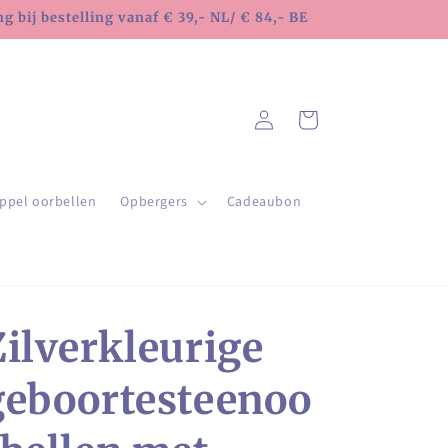
 bij bestelling vanaf € 39,- NL/ € 84,- BE
Inloggen
Winkelwagen
ppel oorbellen
Opbergers
Cadeaubon
Zilverkleurige
geboortesteenoo