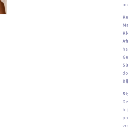
me
Ke
Ma
Kl
Af
ha
Ge
Sl
do
Bi
St
De
bi
po
vr