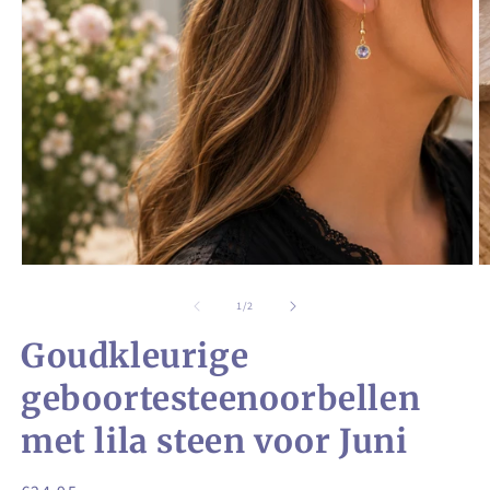
Media
M
1
2
openen
o
van
1
/
2
in
in
modaal
m
Goudkleurige
geboortesteenoorbellen
met lila steen voor Juni