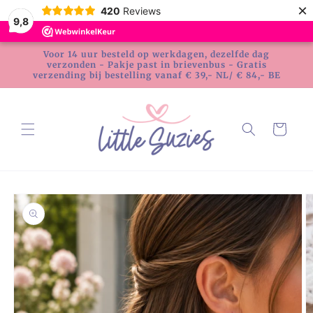
Meteen
×
420
Reviews
naar de
9,8
content
Voor 14 uur besteld op werkdagen, dezelfde dag
verzonden - Pakje past in brievenbus - Gratis
verzending bij bestelling vanaf € 39,- NL/ € 84,- BE
Winkelwagen
Ga direct naar
productinformatie