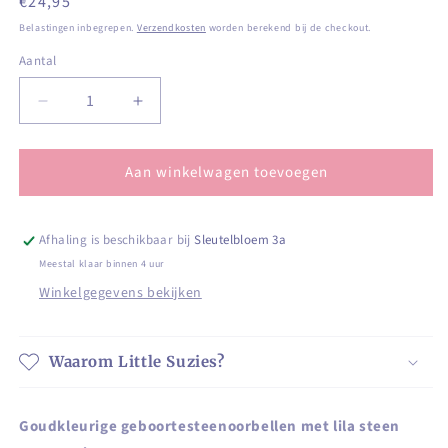
Normale
€24,95
prijs
Belastingen inbegrepen.
Verzendkosten
worden berekend bij de checkout.
Aantal
Aantal
Aantal
Aantal
verlagen
verhogen
voor
voor
Aan winkelwagen toevoegen
Goudkleurige
Goudkleurige
geboortesteenoorbellen
geboortesteenoorbellen
met
met
lila
lila
Afhaling is beschikbaar bij
Sleutelbloem 3a
steen
steen
Meestal klaar binnen 4 uur
voor
voor
Winkelgegevens bekijken
Juni
Juni
Waarom Little Suzies?
Goudkleurige geboortesteenoorbellen met lila steen