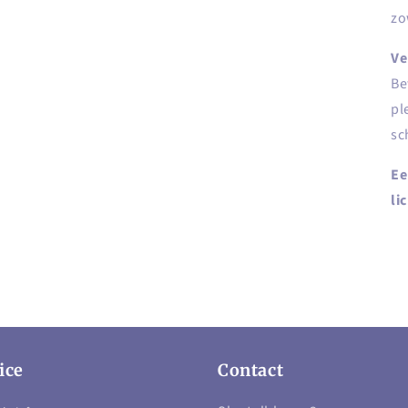
zo
Ve
Be
pl
sc
Ee
li
ice
Contact