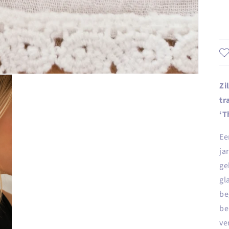
Zi
tr
‘T
Ee
ja
ge
gl
be
be
ve