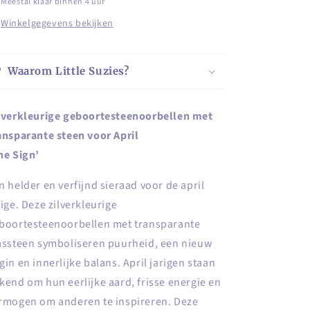
Meestal klaar binnen 4 uur
voor
voor
Winkelgegevens bekijken
April
April
Waarom Little Suzies?
lverkleurige geboortesteenoorbellen met
ansparante steen voor April
he Sign’
n helder en verfijnd sieraad voor de april
rige. Deze zilverkleurige
boortesteenoorbellen met transparante
assteen symboliseren puurheid, een nieuw
gin en innerlijke balans. April jarigen staan
kend om hun eerlijke aard, frisse energie en
rmogen om anderen te inspireren. Deze