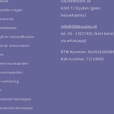
Sleutelbloem 3a
brief
6245 TJ Eijsden (geen
stelde vragen
bezoekadres)
nservice
info@littlesuzies.nl
lmethoden
tel. 06 - 13217401 (best bere
ijd en verzendkosten
via whatsapp)
ie en retourneren
BTW Nummer: NL001820649
en
KvK nummer: 71719083
ene voorwaarden
cevoorwaarden
y verklaring
n
enkomst herroepen
ormulier herroepen