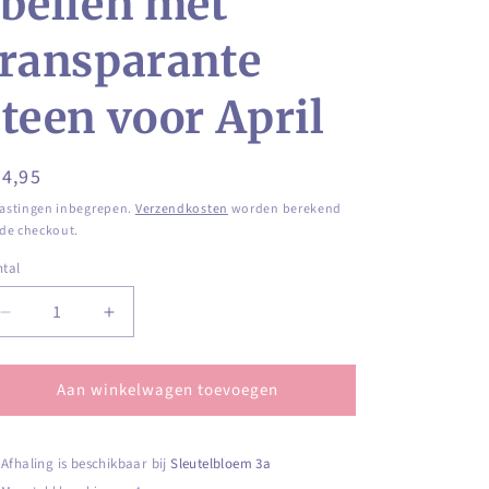
rbellen met
transparante
steen voor April
ormale
4,95
ijs
astingen inbegrepen.
Verzendkosten
worden berekend
 de checkout.
tal
ntal
Aantal
Aantal
verlagen
verhogen
voor
voor
Aan winkelwagen toevoegen
Zilverkleurige
Zilverkleurige
geboortesteenoorbellen
geboortesteenoorbellen
met
met
transparante
transparante
Afhaling is beschikbaar bij
Sleutelbloem 3a
steen
steen