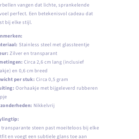
rbellen vangen dat lichte, sprankelende
voel perfect. Een betekenisvol cadeau dat
t bij elke stijl.
nmerken:
teriaal:
Stainless steel met glassteentje
eur:
Zilver en transparant
metingen:
Circa 2,6 cm lang (inclusief
akje) en 0,6 cm breed
wicht per stuk:
Circa 0,5 gram
uiting:
Oorhaakje met bijgeleverd rubberen
pje
jzonderheden:
Nikkelvrij
ylingtip:
 transparante steen past moeiteloos bij elke
tfit en voegt een subtiele glans toe aan