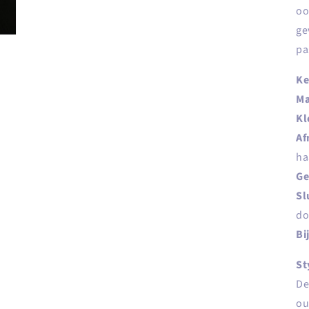
oo
ge
pas
Ke
Ma
Kl
Af
ha
Ge
Sl
do
Bi
St
De
ou