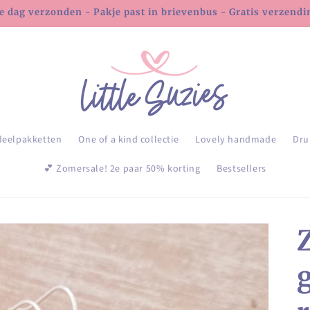
e dag verzonden - Pakje past in brievenbus - Gratis verzending
deelpakketten
One of a kind collectie
Lovely handmade
Dru
💕 Zomersale! 2e paar 50% korting
Bestsellers