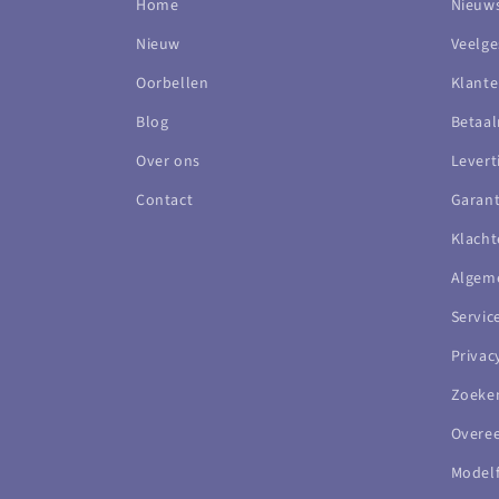
Home
Nieuws
Nieuw
Veelge
Oorbellen
Klante
Blog
Betaa
Over ons
Levert
Contact
Garant
Klacht
Algem
Servi
Privac
Zoeke
Overe
Modelf