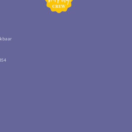
ikbaar
B54