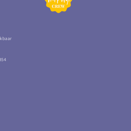
ikbaar
B54