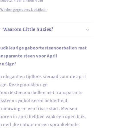
Meestal klaar binnen 4 uur
voor
voor
Winkelgegevens bekijken
April
April
Waarom Little Suzies?
udkleurige geboortesteenoorbellen met
ansparante steen voor April
he Sign’
n elegant en tijdloos sieraad voor de april
rige. Deze goudkleurige
boortesteenoorbellen met transparante
assteen symboliseren helderheid,
rnieuwing en een frisse start. Mensen
boren in april hebben vaak een open blik,
n eerlijke natuur en een sprankelende