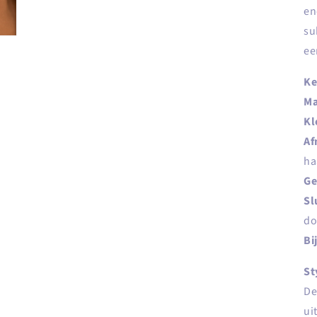
en
su
ee
Ke
Ma
Kl
Af
ha
Ge
Sl
do
Bi
St
De
ui