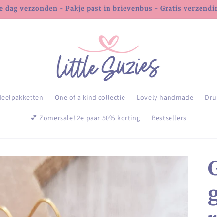
e dag verzonden - Pakje past in brievenbus - Gratis verzending
deelpakketten
One of a kind collectie
Lovely handmade
Dru
💕 Zomersale! 2e paar 50% korting
Bestsellers