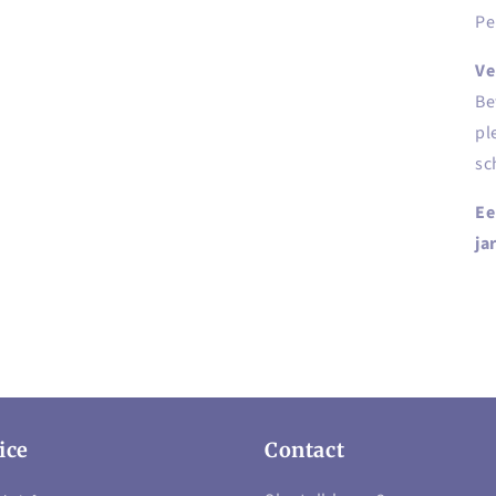
Pe
Ve
Be
pl
sc
Ee
ja
ice
Contact