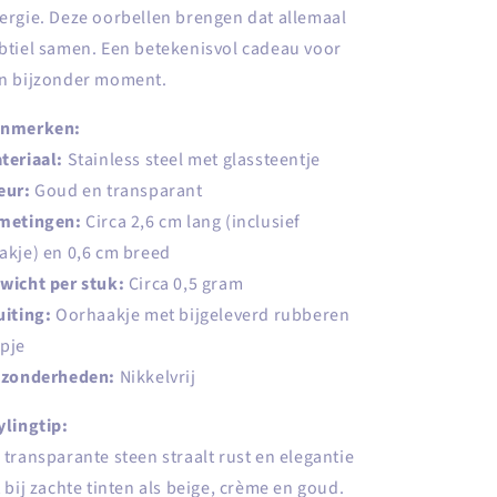
ergie. Deze oorbellen brengen dat allemaal
btiel samen. Een betekenisvol cadeau voor
n bijzonder moment.
nmerken:
teriaal:
Stainless steel met glassteentje
eur:
Goud en transparant
metingen:
Circa 2,6 cm lang (inclusief
akje) en 0,6 cm breed
wicht per stuk:
Circa 0,5 gram
uiting:
Oorhaakje met bijgeleverd rubberen
pje
jzonderheden:
Nikkelvrij
ylingtip:
 transparante steen straalt rust en elegantie
t bij zachte tinten als beige, crème en goud.