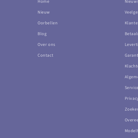
Home
Nieuws
Nieuw
Veelge
Oorbellen
Klante
Blog
Betaa
Over ons
Levert
Contact
Garant
Klacht
Algem
Servi
Privac
Zoeke
Overe
Modelf