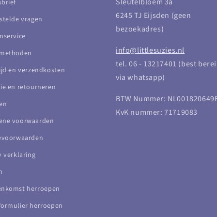
Sleutelbloem 3a
brief
6245 TJ Eijsden (geen
stelde vragen
bezoekadres)
nservice
info@littlesuzies.nl
lmethoden
tel. 06 - 13217401 (best bere
ijd en verzendkosten
via whatsapp)
ie en retourneren
BTW Nummer: NL001820649
en
KvK nummer: 71719083
ene voorwaarden
cevoorwaarden
y verklaring
n
enkomst herroepen
ormulier herroepen