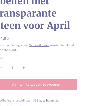
rbellen met
transparante
steen voor April
ormale
4,95
ijs
astingen inbegrepen.
Verzendkosten
worden berekend
 de checkout.
tal
ntal
Aantal
Aantal
verlagen
verhogen
voor
voor
Aan winkelwagen toevoegen
Goudkleurige
Goudkleurige
geboortesteenoorbellen
geboortesteenoorbellen
met
met
transparante
transparante
Afhaling is beschikbaar bij
Sleutelbloem 3a
steen
steen