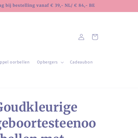
 bij bestelling vanaf € 39,- NL/ € 84,- BE
Inloggen
Winkelwagen
ppel oorbellen
Opbergers
Cadeaubon
Goudkleurige
geboortesteenoo