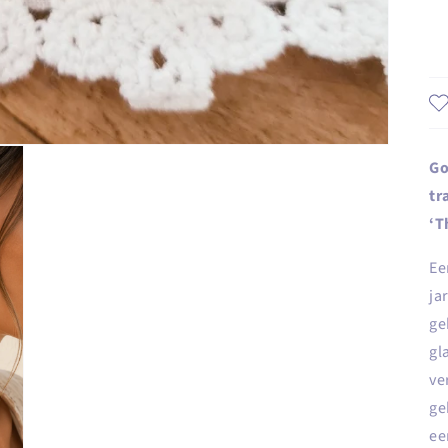
Go
tr
‘T
Ee
ja
ge
gl
ve
ge
ee