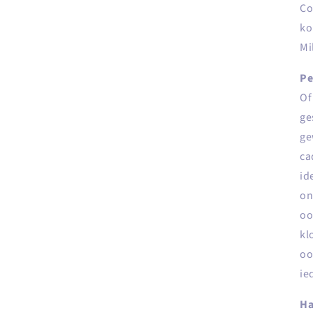
Co
ko
Mi
Pe
Of
ge
ge
ca
id
on
oo
kl
oo
ie
Ha