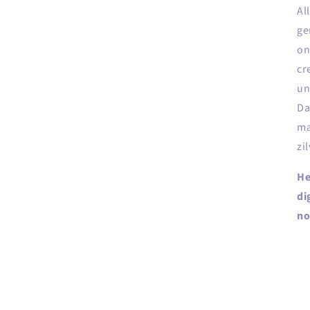
Al
ge
on
cr
un
Da
ma
zi
He
di
no