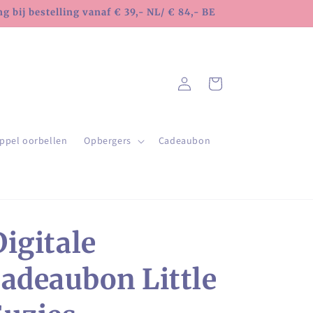
 bij bestelling vanaf € 39,- NL/ € 84,- BE
Inloggen
Winkelwagen
ppel oorbellen
Opbergers
Cadeaubon
Digitale
cadeaubon Little