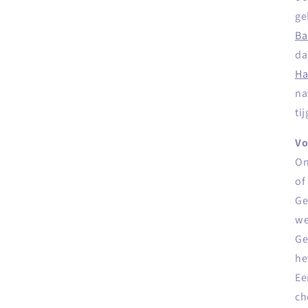
ge
Ba
da
Ha
na
ti
Vo
On
of
Ge
w
Ge
he
Ee
ch