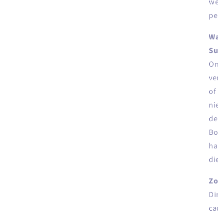
we
pe
Wa
Su
On
ve
of
ni
de
Bo
ha
di
Zo
Di
ca