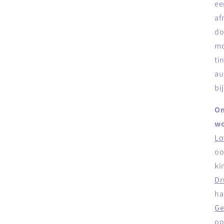
ee
af
do
mo
ti
au
bi
On
wo
Lo
oo
ki
Dr
ha
Ge
oo