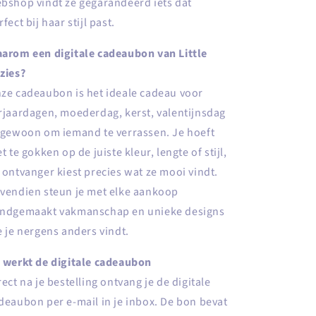
bshop vindt ze gegarandeerd iets dat
rfect bij haar stijl past.
arom een digitale cadeaubon van Little
zies?
ze cadeaubon is het ideale cadeau voor
rjaardagen, moederdag, kerst, valentijnsdag
 gewoon om iemand te verrassen. Je hoeft
et te gokken op de juiste kleur, lengte of stijl,
 ontvanger kiest precies wat ze mooi vindt.
vendien steun je met elke aankoop
ndgemaakt vakmanschap en unieke designs
e je nergens anders vindt.
 werkt de digitale cadeaubon
rect na je bestelling ontvang je de digitale
deaubon per e-mail in je inbox. De bon bevat