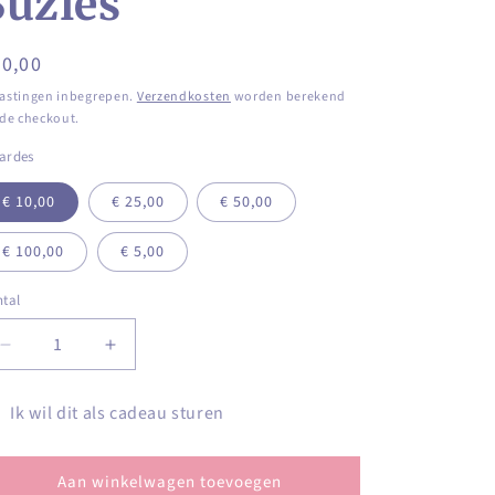
Suzies
ormale
0,00
ijs
astingen inbegrepen.
Verzendkosten
worden berekend
 de checkout.
ardes
€ 10,00
€ 25,00
€ 50,00
€ 100,00
€ 5,00
tal
ntal
Aantal
Aantal
verlagen
verhogen
voor
voor
Ik wil dit als cadeau sturen
Digitale
Digitale
rmulier
cadeaubon
cadeaubon
Little
Little
or
Aan winkelwagen toevoegen
Suzies
Suzies