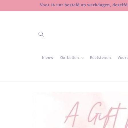
Meteen
Voor 14 uur besteld op werkdagen, dezelfd
naar de
content
Nieuw
Oorbellen
Edelstenen
Voor
Ga direct naar
productinformatie