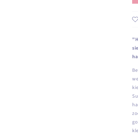
on
ca
in
"H
si
ha
Be
we
ki
Su
ha
zo
go
kl