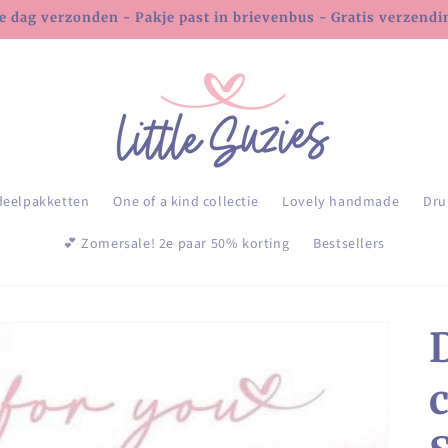
e dag verzonden - Pakje past in brievenbus - Gratis verzending
deelpakketten
One of a kind collectie
Lovely handmade
Dru
💕 Zomersale! 2e paar 50% korting
Bestsellers