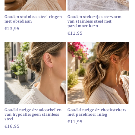
Gouden stainless steel ringen
Gouden stekertjes stervorm
met obsidiaan
van stainless steel met
parelmoer kern
Normale
€23,95
Normale
€11,95
prijs
prijs
Goudkleurige draadoorbellen
Goudkleurige driehoekstekers
van hypoallergeen stainless
met parelmoer inleg
steel
Normale
€11,95
Normale
€16,95
prijs
prijs