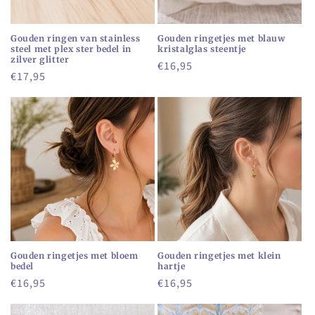
Gouden ringen van stainless
Gouden ringetjes met blauw
steel met plex ster bedel in
kristalglas steentje
zilver glitter
Normale
€16,95
Normale
€17,95
prijs
prijs
Gouden ringetjes met bloem
Gouden ringetjes met klein
bedel
hartje
Normale
€16,95
Normale
€16,95
prijs
prijs