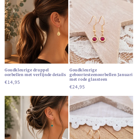
Goudkleurige druppel
Goudkleurige
oorbellen met verfijnde details
geboortesteenoorbellen Januari
met rode glassteen
Normale
€14,95
Normale
€24,95
prijs
prijs