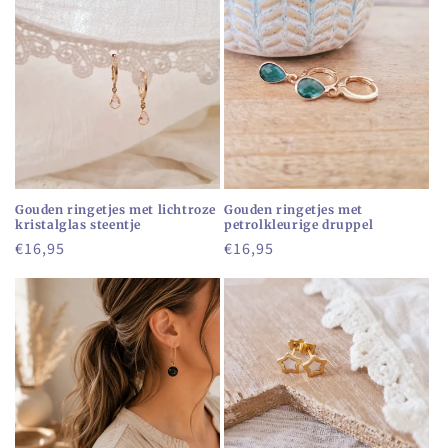
Gouden ringetjes met lichtroze
Gouden ringetjes met
kristalglas steentje
petrolkleurige druppel
Normale
€16,95
Normale
€16,95
prijs
prijs