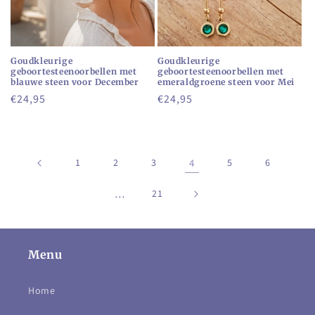
Goudkleurige
Goudkleurige
geboortesteenoorbellen met
geboortesteenoorbellen met
blauwe steen voor December
emeraldgroene steen voor Mei
Normale
€24,95
Normale
€24,95
prijs
prijs
1
2
3
4
5
6
…
21
Menu
Home