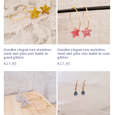
c
t
i
e
:
Gouden ringen van stainless
Gouden ringen van stainless
steel met plex ster bedel in
steel met plex ster bedel in roze
goud glitter
glitter
Normale
€17,95
Normale
€17,95
prijs
prijs