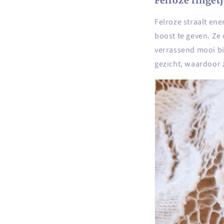
Felroze ringet
Felroze straalt ener
boost te geven. Ze 
verrassend mooi bij
gezicht, waardoor z