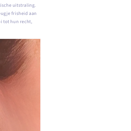
ische uitstraling.
eugje frisheid aan
 tot hun recht,