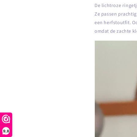
De lichtroze ringet
Ze passen prachtig 
een herfstoutfit. 
omdat de zachte kl
9,8