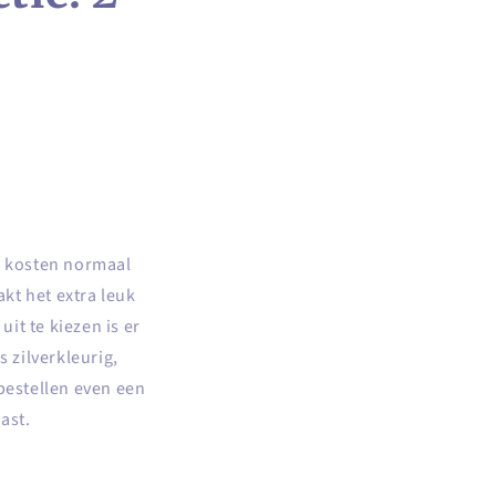
es kosten normaal
kt het extra leuk
it te kiezen is er
s zilverkleurig,
 bestellen even een
past.