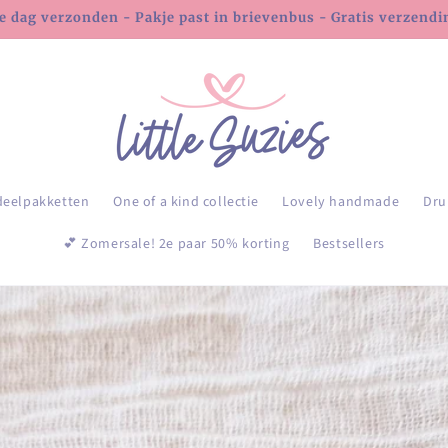
e dag verzonden - Pakje past in brievenbus - Gratis verzending
deelpakketten
One of a kind collectie
Lovely handmade
Dru
💕 Zomersale! 2e paar 50% korting
Bestsellers