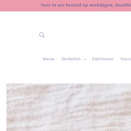
Meteen
Voor 14 uur besteld op werkdagen, dezelfd
naar de
content
Nieuw
Oorbellen
Edelstenen
Voor