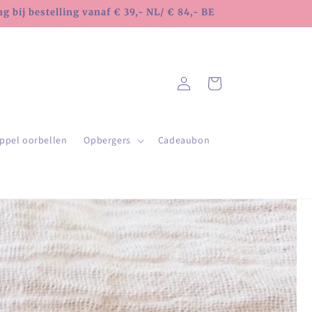
 bij bestelling vanaf € 39,- NL/ € 84,- BE
Inloggen
Winkelwagen
ppel oorbellen
Opbergers
Cadeaubon