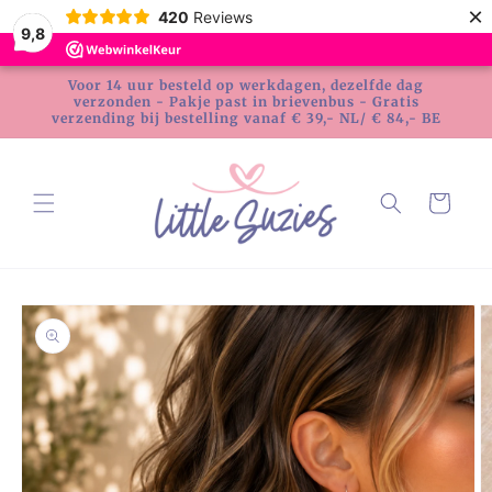
Meteen
×
420
Reviews
naar de
9,8
content
Voor 14 uur besteld op werkdagen, dezelfde dag
verzonden - Pakje past in brievenbus - Gratis
verzending bij bestelling vanaf € 39,- NL/ € 84,- BE
Winkelwagen
Ga direct naar
productinformatie