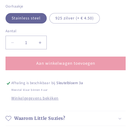
Oorhaakje
Stainless steel
925 zilver (+ € 4.50)
Aantal
Aantal
Aantal
Aantal
verlagen
verhogen
voor
voor
Aan winkelwagen toevoegen
Korte
Korte
hangertjes
hangertjes
met
met
geel
geel
Afhaling is beschikbaar bij
Sleutelbloem 3a
steentje
steentje
Meestal klaar binnen 4 uur
Winkelgegevens bekijken
Waarom Little Suzies?